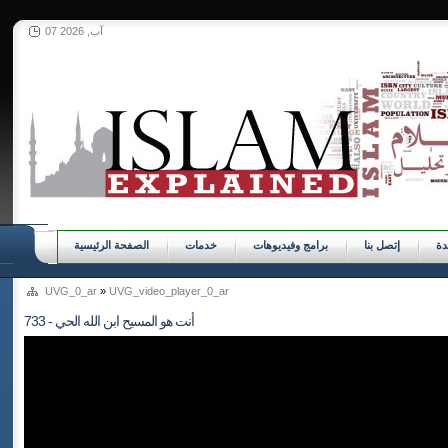
07 آب, 2026
ة
إتصل بنا
برامج وفيديوهات
خدمات
الصفحة الرئيسية
UVG_0_ar
»
UVG_video_player_0_ar
733 - أنت هو المسيح ابن الله الحي