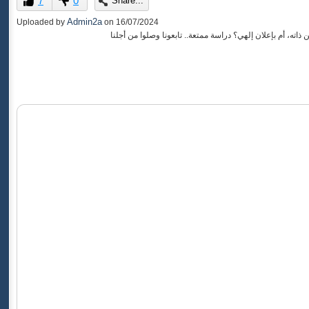
7
0
Share...
of
0
Admin2a
Uploaded by
on
16/07/2024
seconds
، أم بإعلان إلهي؟ دراسة ممتعة.. تابعونا وصلوا من أجلنا