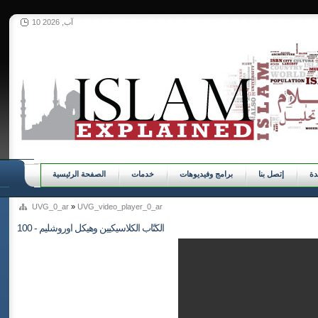
10 آب, 2026
ة
إتصل بنا
برامج وفيديوهات
خدمات
الصفحة الرئيسية
UVG_0_ar
»
UVG_video_player_0_ar
100 - الكتّاب الكلاسيكيين وهيكل اوروشليم