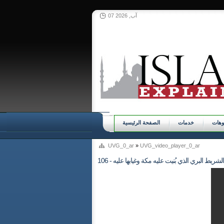
07 آب, 2026
وهات
خدمات
الصفحة الرئيسية
UVG_0_ar
»
UVG_video_player_0_ar
106 - الشريط البري الذي بُنيت عليه مكة وغيابها عليه