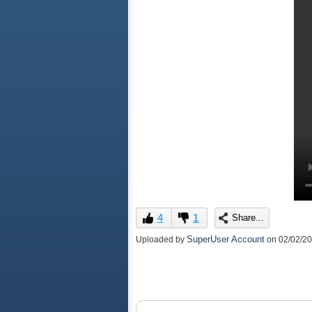
4
1
Share...
SuperUser Account
Uploaded by
on
02/02/2