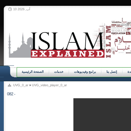
10 آب, 2026
ة
إتصل بنا
برامج وفيديوهات
خدمات
الصفحة الرئيسية
UVG_0_ar
»
UVG_video_player_0_ar
082 -