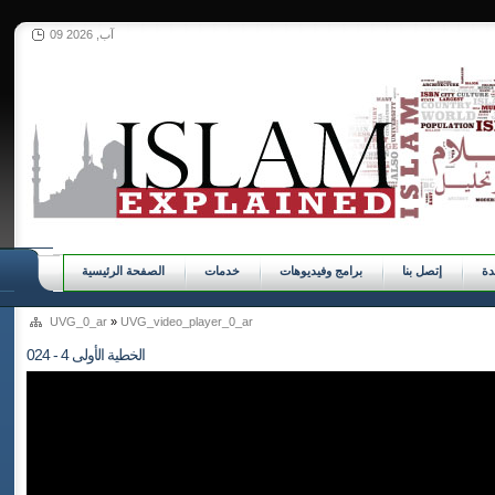
09 آب, 2026
ة
إتصل بنا
برامج وفيديوهات
خدمات
الصفحة الرئيسية
UVG_0_ar
»
UVG_video_player_0_ar
024 - الخطية الأولى 4