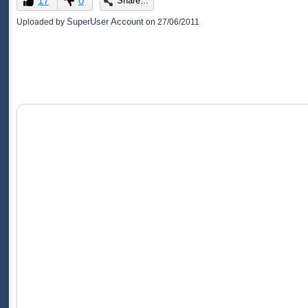
17
0
Share...
of
0
SuperUser Account
Uploaded by
on
27/06/2011
seconds