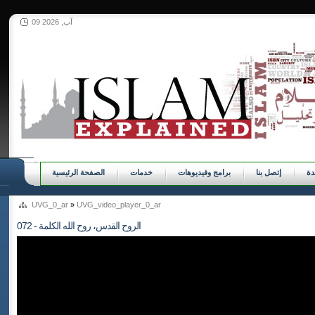
09 آب, 2026
ة
إتصل بنا
برامج وفيديوهات
خدمات
الصفحة الرئيسية
UVG_0_ar
»
UVG_video_player_0_ar
072 - الروح القدس، روح الله الكلمة