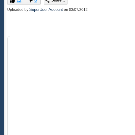
22
0
Share...
of
0
SuperUser Account
Uploaded by
on
03/07/2012
seconds