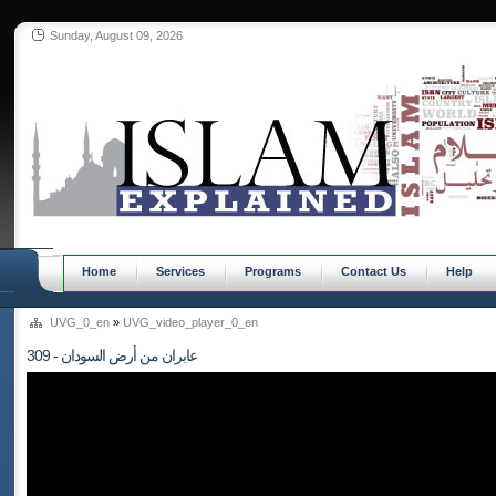
Sunday, August 09, 2026
Home
Services
Programs
Contact Us
Help
UVG_0_en
»
UVG_video_player_0_en
309 - عابران من أرض السودان