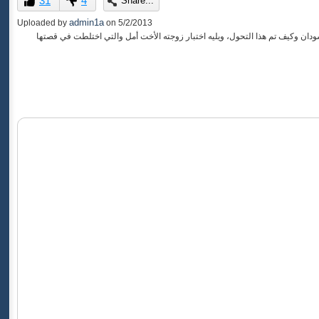
31
4
Share...
of
0
admin1a
Uploaded by
on
5/2/2013
seconds
سودان وكيف تم هذا التحول، ويليه اختبار زوجته الأخت أمل والتي اختلطت في قصتها