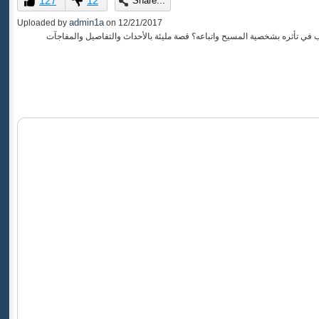
127
12
Share...
of
0
admin1a
Uploaded by
on
12/21/2017
seconds
في تأثره بشخصية المسيح واتباعه؟ قصة مليئة بالأحداث والتفاصيل والمفاجآت