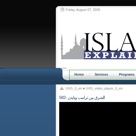
Friday, August 07, 2026
Home
Services
Programs
UVG_0_en
»
UVG_video_player_0_en
582- الشرق بين ترامب وبايدن