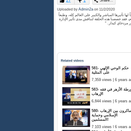
27
1
Share...
of
0
Admin2a
Uploaded by
on
11/2/2020
seconds
Volume
 لها تأثيرها المباشر والكبير على العالم كله، وطبعاً
90%
على الشرق الأوسط خاصة، الشرق الذي ننتمي له ونتأثر بكل ما يجري فيه، وبناء على ذلك وحيث أن غداً هو اليوم الأخير لهذه الانتخابات لسنة 2020م، فقد خصصنا هذه الحلقة لنناقش مدى تأثير الإدارة
 مردخاي كيدار.. "
Related videos
581- حكم الوحي الإلهي
على المثلية
7,359 views | 6 years 
583- ورطة الأزهر في فقه
الإرهاب
6,844 views | 6 years 
580- ماكرون بين الإرهاب
الإسلامي وحماية
المسلمين!
7,103 views | 6 years 