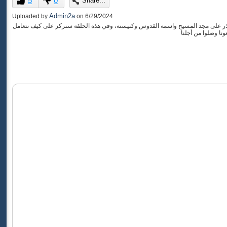
5
0
Share...
of
0
Admin2a
Uploaded by
on
6/29/2024
seconds
لحذر على مجد المسيح واسمه القدوس وكنيسته، وفي هذه الحلقة سنركز على كيف نتعامل
ونا وصلوا من أجلنا