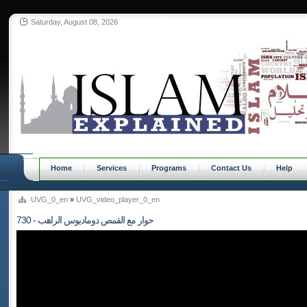
Saturday, August 08, 2026
Home
Services
Programs
Contact Us
Help
UVG_0_en
»
UVG_video_player_0_en
730 - حوار مع القمص دوماديوس الراهب