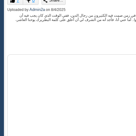
7
0
Share...
of
0
Admin2a
Uploaded by
on
8/4/2025
seconds
 في زمن صمت فيه الكثيرون من رجال الدين، ففي الوقت الذي كان يجب فيه أن
ا.. أما عني أنا، فأجد أنه من الشرف لي أن أعلق على كلمة البطريرك يوحنا العاشر،