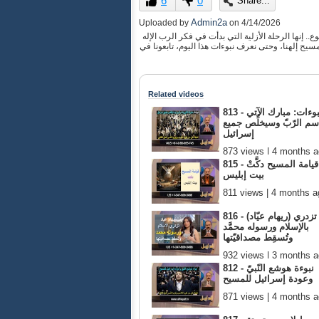
6
0
Share...
of
0
Admin2a
Uploaded by
on
4/14/2026
seconds
Volume
.. إنها الرحلة الأزلية التي بدأت في فكر الرب الإله
90%
 إلهنا، وحتى نعرف نبوءات هذا اليوم، تابعونا في
Related videos
813 - نبوءات: مبارك الآتي
سم الرّبّ وسيخلِّص جميع
إسرائيل
873 views | 4 months 
815 - قيامة المسيح دكَّتْ
بيت إبليس
811 views | 4 months a
816 - (ريهام عيّاد) تزدري
بالإسلام ورسوله محمَّد
وتُسقِط مصداقيّتها
932 views | 3 months 
812 - نبوءة هوشع النّبيّ
وعودة إسرائيل للمسيح
871 views | 4 months 