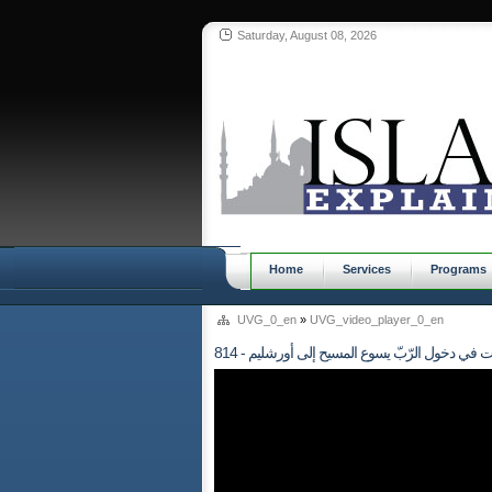
Saturday, August 08, 2026
Home
Services
Programs
UVG_0_en
»
UVG_video_player_0_en
تحقَّقت في دخول الرّبّ يسوع المسيح إلى أورشليم