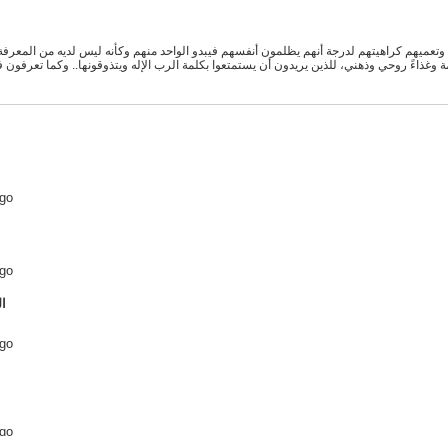
ميهم كراهيتهم لدرجة أنهم يظلمون أنفسهم فيبدو الواحد منهم وكأنه ليس لديه من المعرفة ا
غذاءً روحي وذهني، للذين يريدون أن يستمتعوا بكلمة الرب الإله ويتذوقونها.. وكما تعرفون فدائ
ago
ago
ago
ago