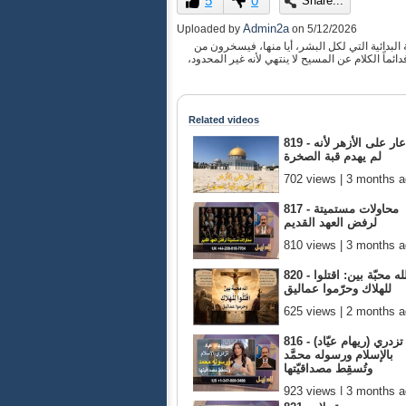
5
0
Share...
of
0
Admin2a
Uploaded by
on
5/12/2026
seconds
Volume
لبدائية التي لكل البشر، أيا منها، فيسخرون من
90%
ماً الكلام عن المسيح لا ينتهي لأنه غير المحدود،
Related videos
819 - عار على الأزهر لأنه
لم يهدم قبة الصخرة
702 views | 3 months 
817 - محاولات مستميتة
لرفض العهد القديم
810 views | 3 months 
820 - الله محبّة بين: اقتلوا
للهلاك وحرّموا عماليق
625 views | 2 months 
816 - (ريهام عيّاد) تزدري
بالإسلام ورسوله محمَّد
وتُسقِط مصداقيّتها
923 views | 3 months 