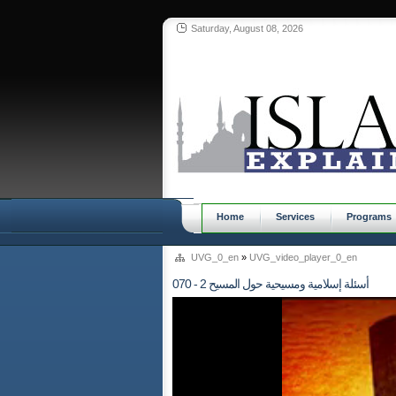
Saturday, August 08, 2026
Home
Services
Programs
UVG_0_en
»
UVG_video_player_0_en
070 - أسئلة إسلامية ومسيحية حول المسيح 2