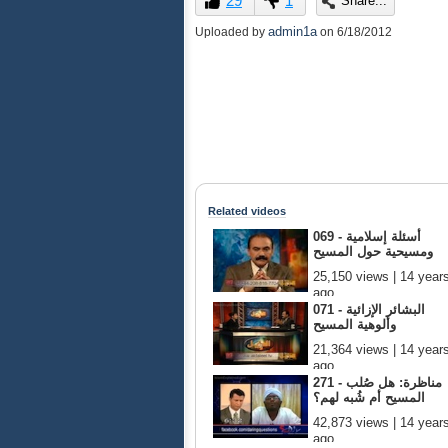
29
1
Share...
1
hour,
admin1a
Uploaded by
on
6/18/2012
29
minutes,
31
seconds
Volume
90%
Related videos
069 - أسئلة إسلامية
ومسيحية حول المسيح
25,150 views | 14 year
ago
071 - البشائر الإزائية
وألوهية المسيح
21,364 views | 14 year
ago
271 - مناظرة: هل صُلب
المسيح أم شُبه لهم؟
42,873 views | 14 year
ago