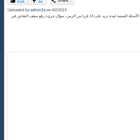
211
11
Share...
of
0
admin1a
Uploaded by
on
4/2/2015
seconds
قدم برنامج سؤال جريء 400 حلقة من مواضيع مختلفة تطرح أسئلة جريئة حول الإسلام الذي ظل مغلقا في وجه الأسئلة الصعبة لمدة تزيد على 14 قرنا من الزمن، سؤال جريء رفع سقف النقاش في