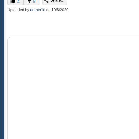
7
0
Share...
of
0
admin1a
Uploaded by
on
10/6/2020
seconds