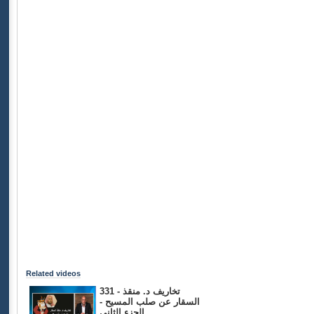
Related videos
331 - تخاريف د. منقذ
السقار عن صلب المسيح -
الجزء الثاني