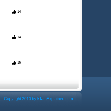
14
14
15
Copyright 2010 by IslamExplained.com