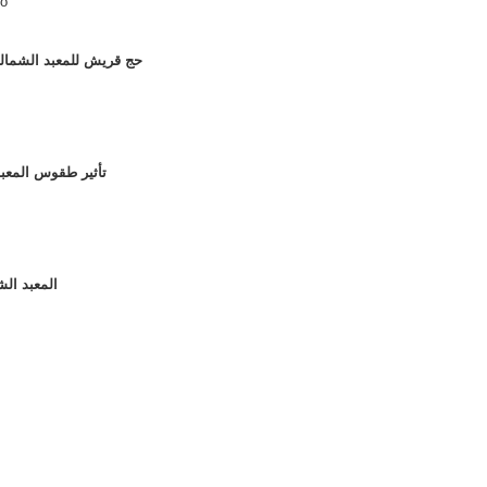
go
111 - حج قريش للمعبد الش
110 - تأثير طقوس ا
109 - المعب