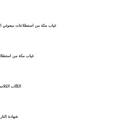
102 - غياب مكة من استطلاعات مبعوثي ا
101 - غياب مكة من است
100 - الكتّاب ا
099 - شهادة ا