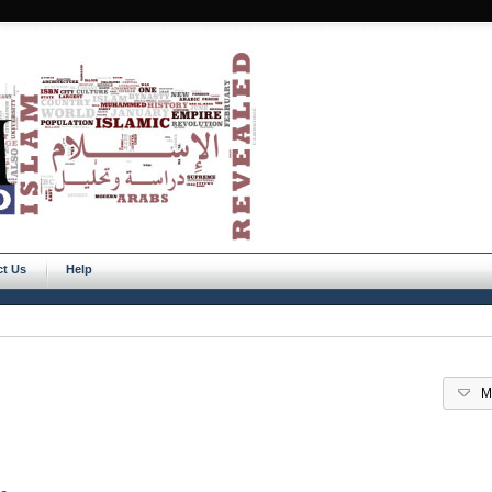
ct Us
Help
M