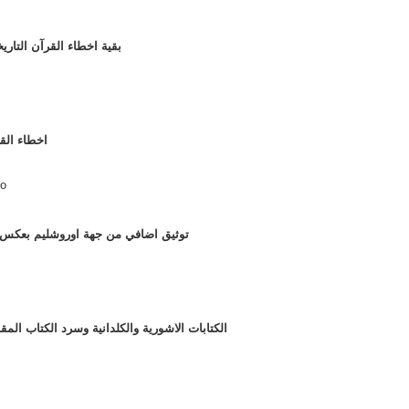
098 - بقية اخطاء القرآن التار
097 - اخطاء
go
096 - توثيق اضافي من جهة اوروشليم بعكس 
095 - الكتابات الاشورية والكلدانية وسرد الكتاب 