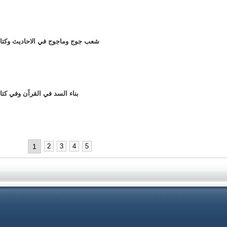
089 - شعب جوج وماجوج في الاحاديث وك
088 - بناء السد في القرآن وفي 
1
2
3
4
5