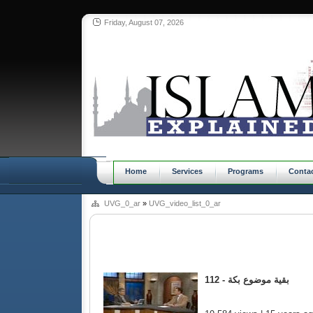
Friday, August 07, 2026
Home
Services
Programs
Conta
UVG_0_ar
»
UVG_video_list_0_ar
112 - بقية موضوع بكة