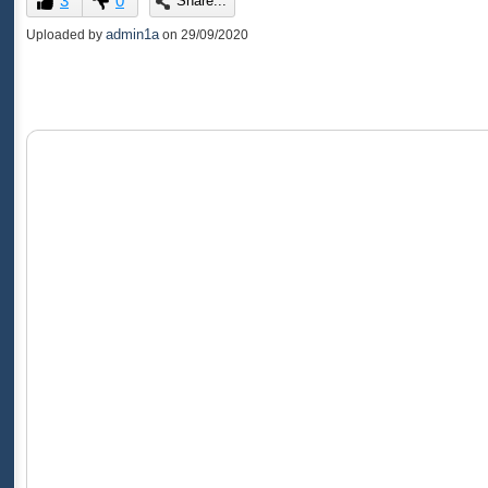
3
0
Share...
of
0
admin1a
Uploaded by
on
29/09/2020
seconds