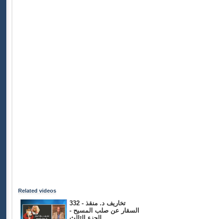
Related videos
332 - تخاريف د. منقذ
السقار عن صلب المسيح -
الجزء الثالث