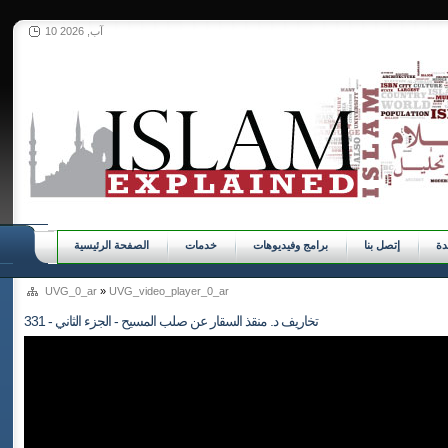
10 آب, 2026
ة
إتصل بنا
برامج وفيديوهات
خدمات
الصفحة الرئيسية
UVG_0_ar
»
UVG_video_player_0_ar
331 - تخاريف د. منقذ السقار عن صلب المسيح - الجزء الثاني