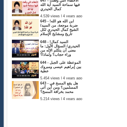
647 - الأخطاء التي وقعت
فيها سماحة السيد آية الله
كمال الحيدري
4,539 views | 4 years ago
645 - ابن الله هو الله!
ضربة موجعة، من السيد/
الشيخ كمال الحيدري لكل
تاريخ ومشايخ الإسلام
4,974 views | 4 years ago
648 - !السيد كمال
الحيدري/ السؤال الأول: ما
معنى أن يتكلم الإله من
وراء حجاب؟ ولماذا؟
4,869 views | 4 years ago
644 - الموعظة على الجبل
بين إبراهيم عيسى ومبروك
عطية
5,454 views | 4 years ago
643 - هل يقع المسخ في
المسلمين؟ ومن أين أتى
محمد بخرافة المسخ؟
5,214 views | 4 years ago