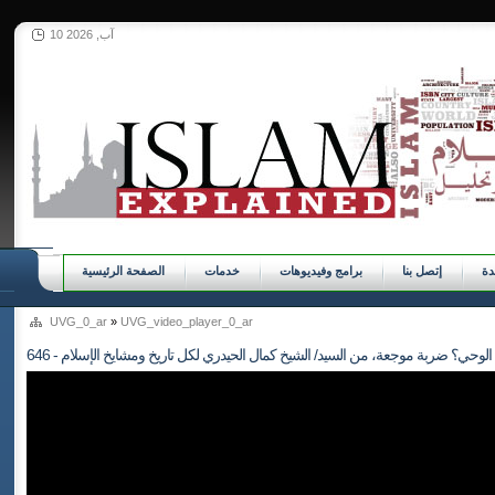
10 آب, 2026
ة
إتصل بنا
برامج وفيديوهات
خدمات
الصفحة الرئيسية
UVG_0_ar
»
UVG_video_player_0_ar
فلماذا الوحي؟ ضربة موجعة، من السيد/ الشيخ كمال الحيدري لكل تاريخ ومشايخ الإسلام