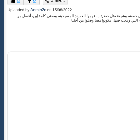
8
0
Share...
of
0
Admin2a
Uploaded by
on
15/08/2022
seconds
خ علي جمعة، وشيعة مثل حضرتك، فهموا العقيدة المسيحية، ومعنى كلمة إبن، أفضل من
التي وقعت فيها، فكونوا معنا وصلوا من أجلنا