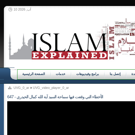
10 آب, 2026
ة
إتصل بنا
برامج وفيديوهات
خدمات
الصفحة الرئيسية
UVG_0_ar
»
UVG_video_player_0_ar
647 - الأخطاء التي وقعت فيها سماحة السيد آية الله كمال الحيدري