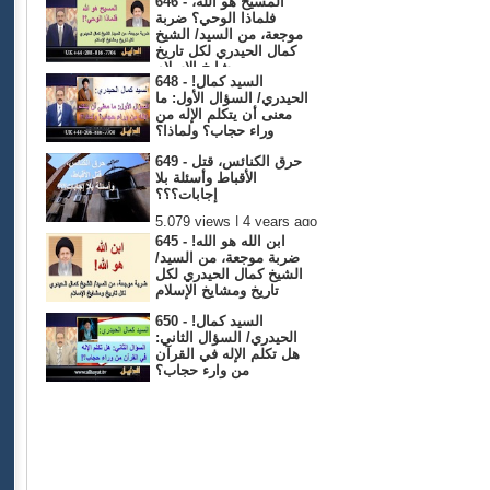
646 - المسيح هو الله،
فلماذا الوحي؟ ضربة
موجعة، من السيد/ الشيخ
كمال الحيدري لكل تاريخ
ومشايخ الإسلام
648 - !السيد كمال
5,062 views | 4 years ago
الحيدري/ السؤال الأول: ما
معنى أن يتكلم الإله من
وراء حجاب؟ ولماذا؟
4,869 views | 4 years ago
649 - حرق الكنائس، قتل
الأقباط وأسئلة بلا
إجابات؟؟؟
5,079 views | 4 years ago
645 - ابن الله هو الله!
ضربة موجعة، من السيد/
الشيخ كمال الحيدري لكل
تاريخ ومشايخ الإسلام
4,974 views | 4 years ago
650 - !السيد كمال
الحيدري/ السؤال الثاني:
هل تكلم الإله في القرآن
من وارء حجاب؟
4,659 views | 4 years ago