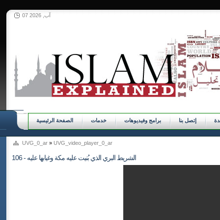
07 آب, 2026
ة
إتصل بنا
برامج وفيديوهات
خدمات
الصفحة الرئيسية
UVG_0_ar
»
UVG_video_player_0_ar
106 - الشريط البري الذي بُنيت عليه مكة وغيابها عليه