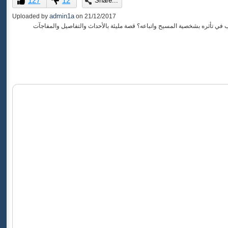
127
12
Share...
of
0
admin1a
Uploaded by
on
21/12/2017
seconds
في تأثره بشخصية المسيح واتباعه؟ قصة مليئة بالأحداث والتفاصيل والمفاجآت