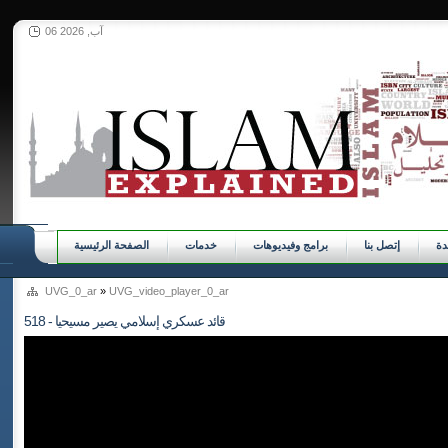
06 آب, 2026
ة
إتصل بنا
برامج وفيديوهات
خدمات
الصفحة الرئيسية
UVG_0_ar
»
UVG_video_player_0_ar
518 - قائد عسكري إسلامي يصير مسيحيا