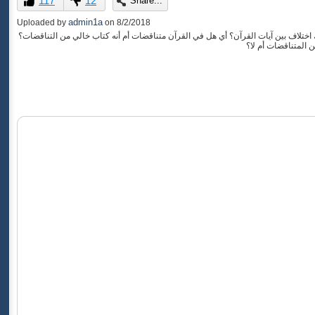
117
12
Share...
of
0
admin1a
Uploaded by
on
8/2/2018
seconds
لاَ يَتَدَبَّرُونَ الْقُرْآنَ وَلَوْ كَانَ مِنْ عِندِ غَيْرِ اللَّهِ لَوَجَدُواْ فِيهِ اخْتِلافًا كَثِيرًا" النساء 82، هل هناك اختلاف بين آيات القرآن؟ أي هل في القرآن متناقضات أم أنه كتاب خالي من التناقضات؟
 المتناقضات أم لا؟