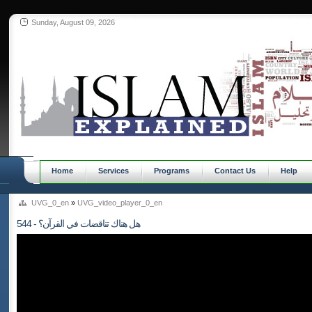
Sunday, August 09, 2026
Home
Services
Programs
Contact Us
Help
UVG_0_en
»
UVG_video_player_0_en
544 - هل هناك تناقضات في القرآن؟