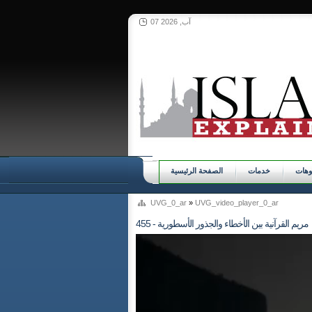
07 آب, 2026
وهات
خدمات
الصفحة الرئيسية
UVG_0_ar
»
UVG_video_player_0_ar
455 - مريم القرآنية بين الأخطاء والجذور الأسطورية