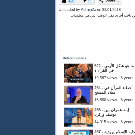
107
4
Share...
of
59
Admin2a
Uploaded by
on
22/01/2018
minutes,
ومن ناحية أخرى ففي الوقت التي هي معلومات
29
seconds
Volume
90%
Related videos
522 - ما هو شكل الأرض
في القرآن؟
19,587 views | 8 years
454 - أخطاء القرآن في
ميلاد المسيح
16,860 views | 8 years
456 - إبنة عمران بين
يوسف وزكريا
14,915 views | 8 years
457 - بداية الإسلام يهودية