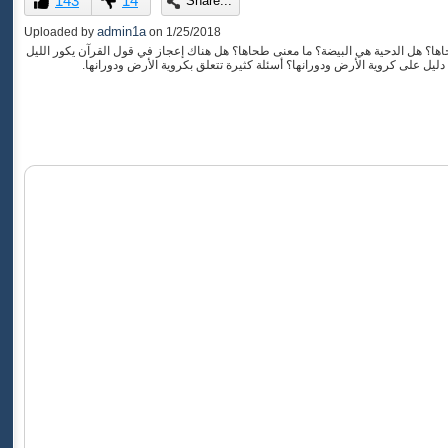
143
14
Share...
of
0
admin1a
Uploaded by
on
1/25/2018
seconds
اها؟ هل الدحية هي البيضة؟ ما معنى طحاها؟ هل هناك إعجاز في قول القرآن يكور الليل
يل على كروية الأرض ودورانها؟ أسئلة كثيرة تتعلق بكروية الأرض ودورانها.